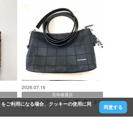
2026.07.16
百年橋通店
バッグ』
コーチトピア『バッグ』買い取りまし
トをご利用になる場合、クッキーの使用に同
同意する
た！！
,000
20,000
円
買取価格:
円