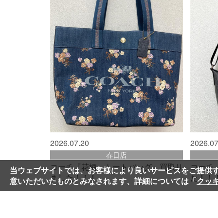
2026.07.20
2026.07
春日店
コーチ『花柄 トートバッグ』買取り
コーチ
当ウェブサイトでは、お客様により良いサービスをご提供
ました！！！
た！！
意いただいたものとみなされます、詳細については「
クッ
10,000
買取価格:
円