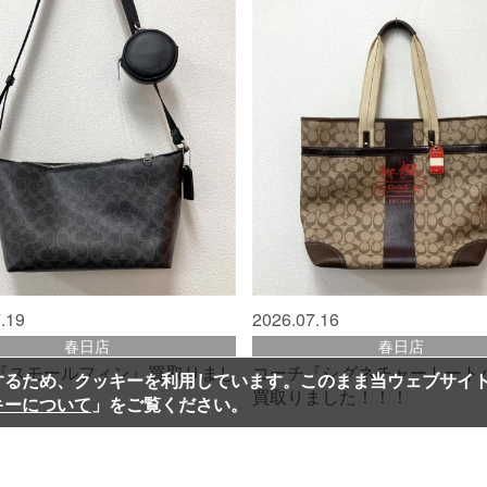
.19
2026.07.16
春日店
春日店
『スモールフィン』買取りまし
コーチ『シグネチャートート
するため、クッキーを利用しています。このまま当ウェブサイ
！
買取りました！！！
キーについて
」をご覧ください。
18,000
5
買取価格:
円
買取価格: