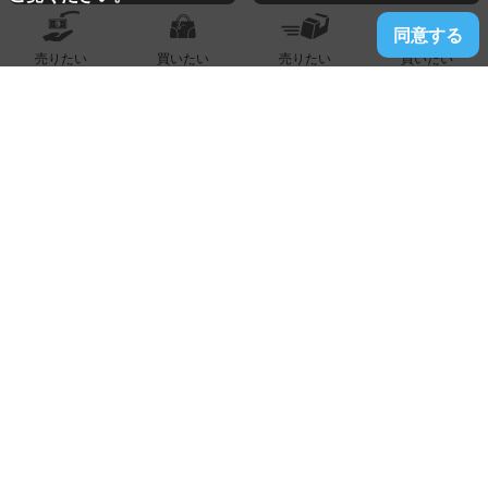
同意する
売りたい
買いたい
売りたい
買いたい
2026.05.18
百年橋通店
プラチナ製『指輪』買い取りました！！