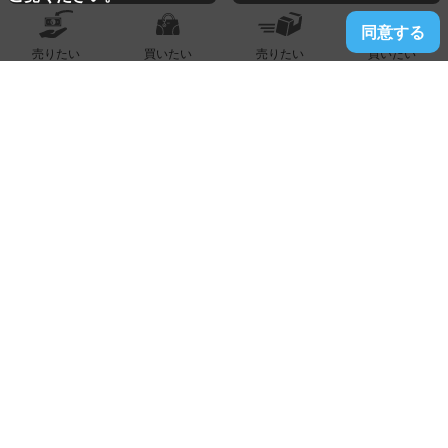
同意する
売りたい
買いたい
売りたい
買いたい
2025.08.15
春日店
ブルガリ『Ｂゼロ１リング』買い取りました！！！