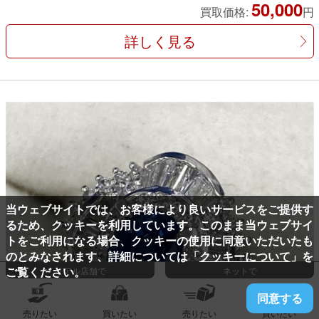
50,000
買取価格:
円
詳しく見る
当ウェブサイトでは、お客様により良いサービスをご提供す
るため、クッキーを利用しています。このまま当ウェブサイ
トをご利用になる場合、クッキーの使用に同意いただいたも
のとみなされます、詳細については「
クッキーについて
」を
ご覧ください。
リアル店舗で
ネットで
同意する
売りたい
買いたい
売りたい
買いたい