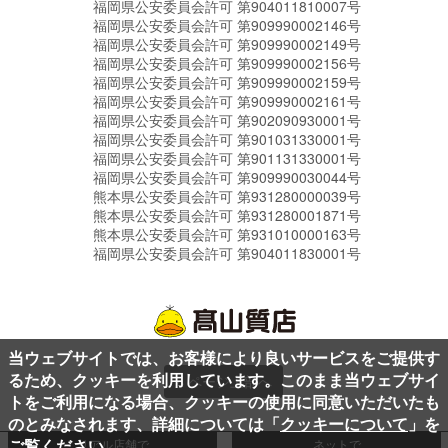
福岡県公安委員会許可 第904011810007号
福岡県公安委員会許可 第909990002146号
福岡県公安委員会許可 第909990002149号
福岡県公安委員会許可 第909990002156号
福岡県公安委員会許可 第909990002159号
福岡県公安委員会許可 第909990002161号
福岡県公安委員会許可 第902090930001号
福岡県公安委員会許可 第901031330001号
福岡県公安委員会許可 第901131330001号
福岡県公安委員会許可 第909990030044号
熊本県公安委員会許可 第931280000039号
熊本県公安委員会許可 第931280001871号
熊本県公安委員会許可 第931010000163号
福岡県公安委員会許可 第904011830001号
当ウェブサイトでは、お客様により良いサービスをご提供す
るため、クッキーを利用しています。このまま当ウェブサイ
ページ上部へ
トをご利用になる場合、クッキーの使用に同意いただいたも
のとみなされます、詳細については「
クッキーについて
」を
ご覧ください。
リアル店舗で
ネットで