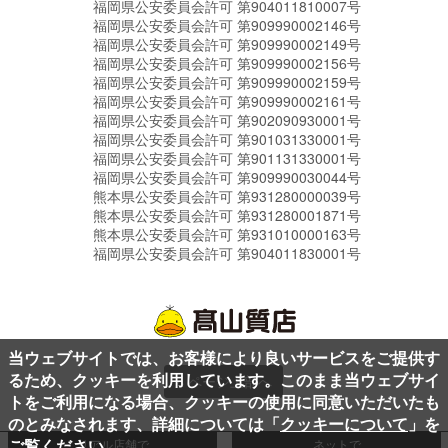
福岡県公安委員会許可 第904011810007号
福岡県公安委員会許可 第909990002146号
福岡県公安委員会許可 第909990002149号
福岡県公安委員会許可 第909990002156号
福岡県公安委員会許可 第909990002159号
福岡県公安委員会許可 第909990002161号
福岡県公安委員会許可 第902090930001号
福岡県公安委員会許可 第901031330001号
福岡県公安委員会許可 第901131330001号
福岡県公安委員会許可 第909990030044号
熊本県公安委員会許可 第931280000039号
熊本県公安委員会許可 第931280001871号
熊本県公安委員会許可 第931010000163号
福岡県公安委員会許可 第904011830001号
当ウェブサイトでは、お客様により良いサービスをご提供す
るため、クッキーを利用しています。このまま当ウェブサイ
ページ上部へ
トをご利用になる場合、クッキーの使用に同意いただいたも
のとみなされます、詳細については「
クッキーについて
」を
ご覧ください。
リアル店舗で
ネットで