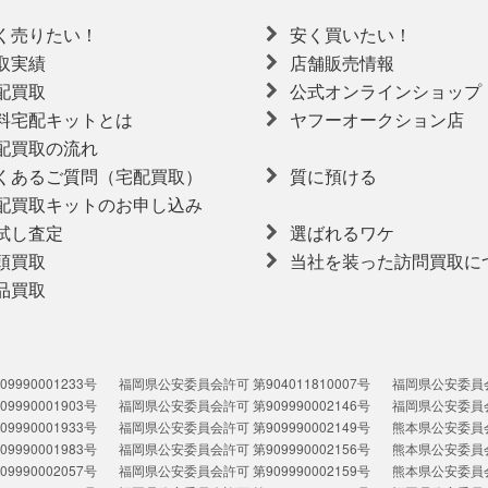
く売りたい！
安く買いたい！
取実績
店舗販売情報
配買取
公式オンラインショップ
料宅配キットとは
ヤフーオークション店
配買取の流れ
くあるご質問（宅配買取）
質に預ける
配買取キットのお申し込み
試し査定
選ばれるワケ
頭買取
当社を装った訪問買取に
品買取
990001233号
福岡県公安委員会許可 第904011810007号
福岡県公安委員会許
990001903号
福岡県公安委員会許可 第909990002146号
福岡県公安委員会許
990001933号
福岡県公安委員会許可 第909990002149号
熊本県公安委員会許
990001983号
福岡県公安委員会許可 第909990002156号
熊本県公安委員会許
990002057号
福岡県公安委員会許可 第909990002159号
熊本県公安委員会許