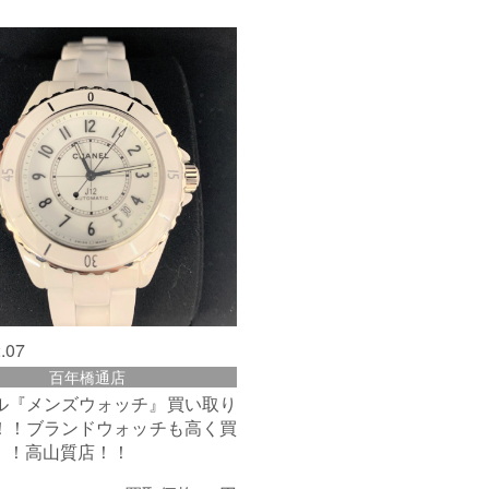
.07
百年橋通店
ル『メンズウォッチ』買い取り
！！ブランドウォッチも高く買
！！高山質店！！