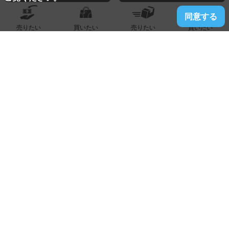
同意する
売りたい
買いたい
売りたい
買いたい
2023.01.18
半道橋店
ルイヴィトン『ポシェットガンジュ』買い取りました!!