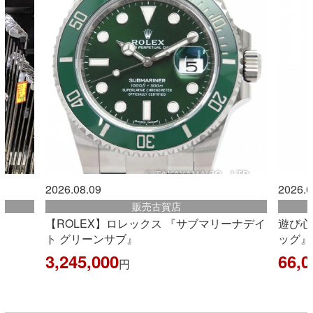
2026.08.09
2026.0
販売古賀店
【ROLEX】ロレックス 『サブマリーナデイ
遊び心
ト グリーンサブ』
ッグ』
3,245,000
66,0
円