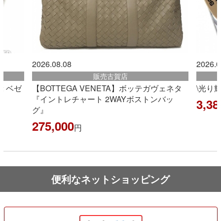
2026.08.08
2026.0
販売古賀店
2 ベゼ
【BOTTEGA VENETA】ボッテガヴェネタ
\光り
『イントレチャート 2WAYボストンバッ
3,38
グ』
275,000
円
便利なネットショッピング