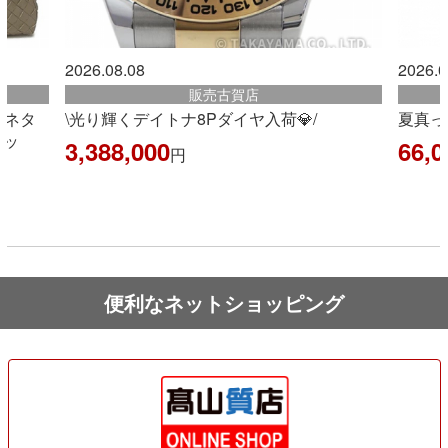
2026.08.08
2026.0
販売古賀店
ェネタ
\光り輝くデイトナ8Pダイヤ入荷💎/
夏真っ
バッ
3,388,000
66,0
円
便利なネットショッピング