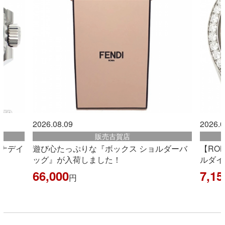
2026.08.09
2026.0
販売古賀店
ーナデイ
遊び心たっぷりな『ボックス ショルダーバ
【RO
ッグ』が入荷しました！
ルダイ
66,000
7,15
円