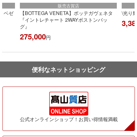
販売古賀店
ヴェネタ
\光り輝くデイトナ8Pダイヤ入荷💎/
夏真
バッ
3,388,000
66,
円
便利なネットショッピング
公式オンラインショップ！お買い得情報満載