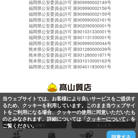
福岡県公安委員会許可 第909990002149号
福岡県公安委員会許可 第909990002156号
福岡県公安委員会許可 第909990002159号
福岡県公安委員会許可 第909990002161号
福岡県公安委員会許可 第902090930001号
福岡県公安委員会許可 第901031330001号
福岡県公安委員会許可 第901131330001号
福岡県公安委員会許可 第909990030044号
熊本県公安委員会許可 第931280000039号
熊本県公安委員会許可 第931280001871号
熊本県公安委員会許可 第931010000163号
福岡県公安委員会許可 第904011830001号
当ウェブサイトでは、お客様により良いサービスをご提供す
るため、クッキーを利用しています。このまま当ウェブサイ
ページ上部へ
トをご利用になる場合、クッキーの使用に同意いただいたも
のとみなされます、詳細については「
クッキーについて
」を
ご覧ください。
リアル店舗で
ネットで
同意する