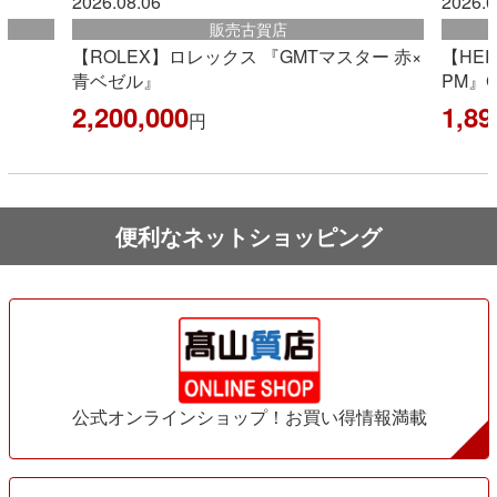
2026.08.06
古賀店
販売古賀店
 『GMTマスター 赤×
【HERMES】エルメス『ケリー アッ
PM』G刻印 2026年製
1,892,000
円
便利なネットショッピング
公式オンラインショップ！お買い得情報満載