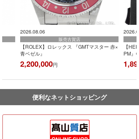
2026.08.06
20
販売古賀店
スター 赤×
【HERMES】エルメス『ケリー アッカド
ブ
PM』G刻印 2026年製
円
1,892,000
円
便利なネットショッピング