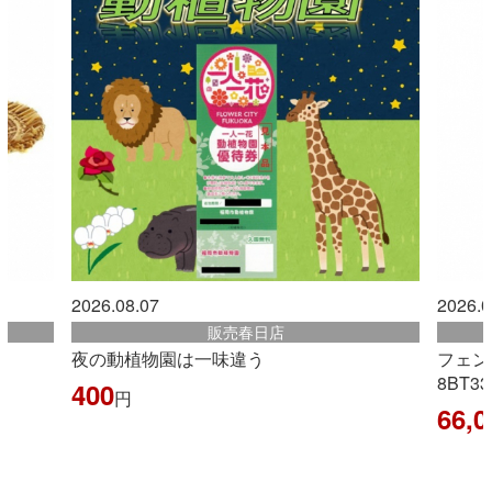
2026.08.07
2026
販売古賀店
フェンディ ボックス ショルダーバッグ
【O
8BT339
ーア
バー
66,000
円
2,4