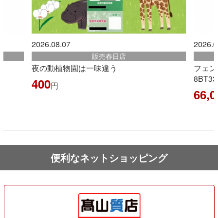
2026.08.07
2026
販売古賀店
フェンディ ボックス ショルダーバッグ
【O
8BT339
ーア
バー
66,000
円
2,
便利なネットショッピング