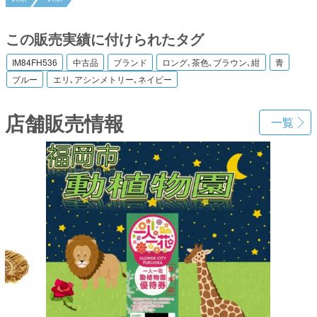
この販売実績に付けられたタグ
IM84FH536
中古品
ブランド
ロング､茶色､ブラウン､紺
青
ブルー
エリ､アシンメトリー､ネイビー
店舗販売情報
一覧