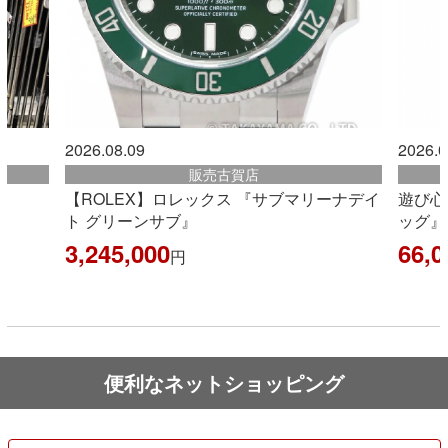
2026.08.09
202
販売古賀店
マリーナデイ
遊び心たっぷりな『ボックス ショルダーバ
【
ッグ』が入荷しました！
ル
66,000
7,
円
便利なネットショッピング