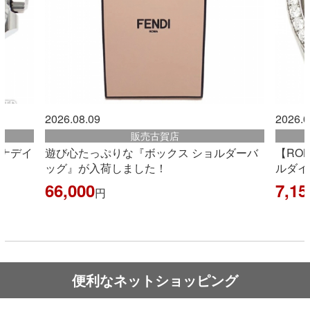
2026.08.08
20
販売古賀店
ョルダーバ
【ROLEX】ロレックス 『デイデイト2 ベゼ
【
ルダイヤ』
『
グ
7,150,000
円
2
便利なネットショッピング