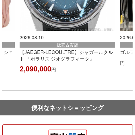
2026.08.09
202
販売姪浜店
ャガールクル
ゴルフ用品値下げしました！
【
』
ト
円
3,
便利なネットショッピング