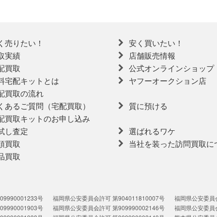
く売りたい！
安く買いたい！
取実績
店舗販売情報
配買取
公式オンラインショップ
料宅配キットとは
ヤフーオークション店
配買取の流れ
くあるご質問（宅配買取）
質に預ける
配買取キットのお申し込み
試し査定
選ばれるワケ
頭買取
当社を装った訪問買取に
品買取
990001233号
福岡県公安委員会許可 第904011810007号
福岡県公安委員会許
990001903号
福岡県公安委員会許可 第909990002146号
福岡県公安委員会許