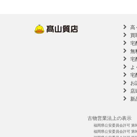
高
買
宅
無
宅
よ
宅
お
店
新
古物営業法上の表示
福岡県公安委員会許可 第909
福岡県公安委員会許可 第909