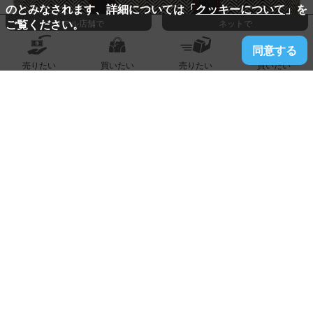
のとみなされます、詳細については「
クッキーについて
」を
ご覧ください。
リアル店舗で
ネットで
同意する
売りたい
買いたい
売りたい
買いたい
2026.05.17
販売古賀店
【HERMES】エルメス『ガーデンパーティ30』□O刻印 201
1年製
330,000
販売価格:
円
詳しく見る