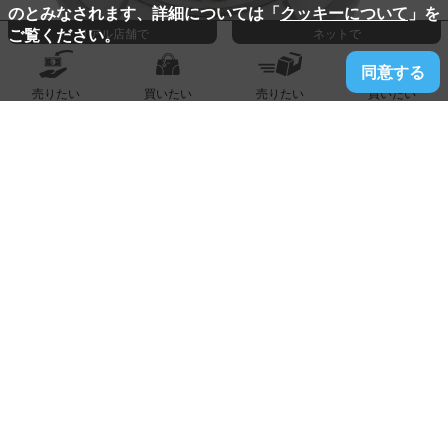
のとみなされます、詳細については「
クッキーについて
」を
ご覧ください。
リアル店舗で
ネットで
同意する
売りたい
買いたい
売りたい
買いたい
2026.04.30
販売古賀店
【CHANEL】シャネル 『J12 ホワイトセラミック 42mm』
418,000
販売価格:
円
詳しく見る