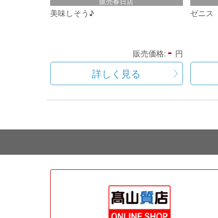
販売春日店
美味しそう♪
ゼニス『
-
販売価格:
円
詳しく見る