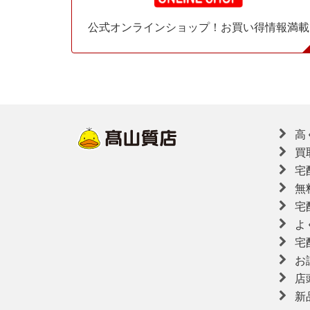
公式オンラインショップ！お買い得情報満載
高
買
宅
無
宅
よ
宅
お
店
新