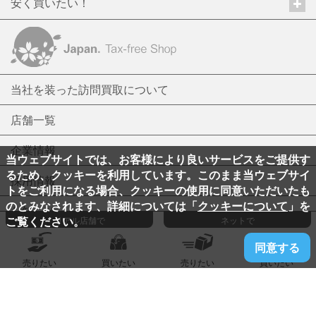
安く買いたい！
当社を装った訪問買取について
店舗一覧
企業情報
当ウェブサイトでは、お客様により良いサービスをご提供す
るため、クッキーを利用しています。このまま当ウェブサイ
採用情報
トをご利用になる場合、クッキーの使用に同意いただいたも
のとみなされます、詳細については「
クッキーについて
」を
お知らせ
ご覧ください。
リアル店舗で
ネットで
CM一覧
同意する
売りたい
買いたい
売りたい
買いたい
プライバシーポリシー
Cookieポリシー