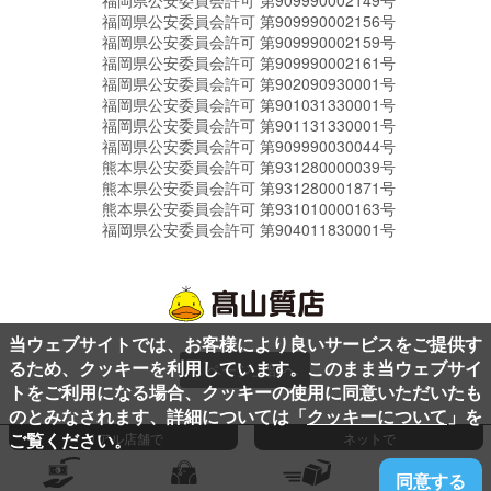
福岡県公安委員会許可 第909990002149号
福岡県公安委員会許可 第909990002156号
福岡県公安委員会許可 第909990002159号
福岡県公安委員会許可 第909990002161号
福岡県公安委員会許可 第902090930001号
福岡県公安委員会許可 第901031330001号
福岡県公安委員会許可 第901131330001号
福岡県公安委員会許可 第909990030044号
熊本県公安委員会許可 第931280000039号
熊本県公安委員会許可 第931280001871号
熊本県公安委員会許可 第931010000163号
福岡県公安委員会許可 第904011830001号
当ウェブサイトでは、お客様により良いサービスをご提供す
るため、クッキーを利用しています。このまま当ウェブサイ
ページ上部へ
トをご利用になる場合、クッキーの使用に同意いただいたも
のとみなされます、詳細については「
クッキーについて
」を
ご覧ください。
リアル店舗で
ネットで
同意する