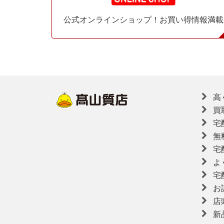
公式オンラインショップ！お買い得情報満載
高
買
宅
無
宅
よ
宅
お
店
新