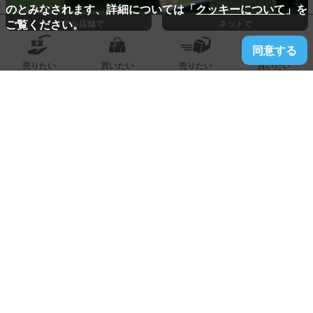
のとみなされます、詳細については「
クッキーについて
」を
ご覧ください。
リアル店舗で
ネットで
同意する
売りたい
買いたい
売りたい
買いたい
2026.05.20
販売古賀店
【ROLEX】ロレックス 『GMTマスター2 グレー×ブラック
ベゼル』
3,300,000
販売価格:
円
詳しく見る