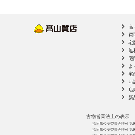
高
買
宅
無
宅
よ
宅
お
店
新
古物営業法上の表示
福岡県公安委員会許可 第909
福岡県公安委員会許可 第909