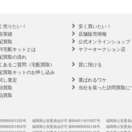
く売りたい！
安く買いたい！
取実績
店舗販売情報
配買取
公式オンラインショップ
料宅配キットとは
ヤフーオークション店
配買取の流れ
くあるご質問（宅配買取）
質に預ける
配買取キットのお申し込み
試し査定
選ばれるワケ
頭買取
当社を装った訪問買取に
品買取
990001233号
福岡県公安委員会許可 第904011810007号
福岡県公安委員会許
990001903号
福岡県公安委員会許可 第909990002146号
福岡県公安委員会許