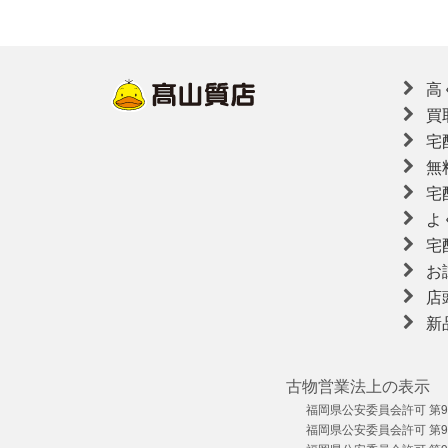
高
買
宅
無
宅
よ
宅
お
店
新
古物営業法上の表示
福岡県公安委員会許可 第909
福岡県公安委員会許可 第909