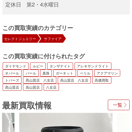
定休日 第2・4水曜日
この買取実績のカテゴリー
セレクトジュエリー
サファイア
この買取実績に付けられたタグ
ダイヤモンド
ルビー
タンザナイト
アレキサンドライト
オパール
パール
真珠
ガーネット
ベリル
アクアマリン
トパーズ
髙山質店 八女店
高山質店 八女店
高価買取
髙山質店
高山質店
八女店
最新買取情報
一覧