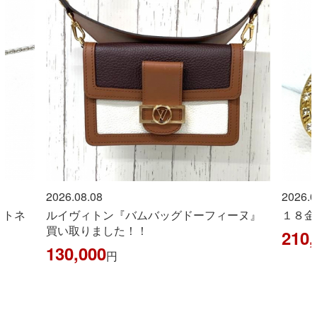
2026.08.08
2026.0
ントネ
ルイヴィトン『バムバッグドーフィーヌ』
１８金
買い取りました！！
210,
130,000
円