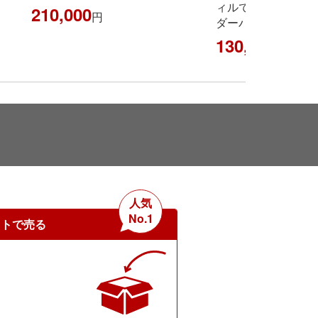
ィルで生まれ『ディ
210,000
円
ダーバッグ』買い取
130,000
円
人気
No.1
ットで売る