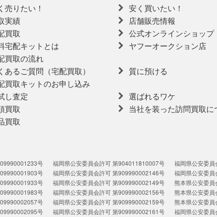
く売りたい！
安く買いたい！
取実績
店舗販売情報
配買取
公式オンラインショップ
料宅配キットとは
ヤフーオークション店
配買取の流れ
くあるご質問（宅配買取）
質に預ける
配買取キットのお申し込み
試し査定
選ばれるワケ
頭買取
当社を装った訪問買取に
品買取
990001233号
福岡県公安委員会許可 第904011810007号
福岡県公安委員会許
990001903号
福岡県公安委員会許可 第909990002146号
福岡県公安委員会許
990001933号
福岡県公安委員会許可 第909990002149号
熊本県公安委員会許
990001983号
福岡県公安委員会許可 第909990002156号
熊本県公安委員会許
990002057号
福岡県公安委員会許可 第909990002159号
熊本県公安委員会許
990002095号
福岡県公安委員会許可 第909990002161号
福岡県公安委員会許