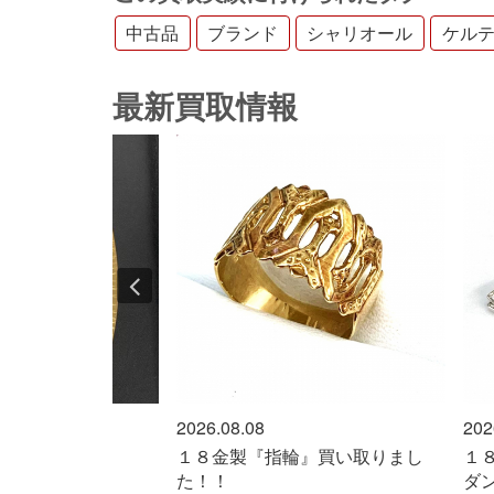
中古品
ブランド
シャリオール
ケル
最新買取情報
2026.08.08
202
ください！！
１８金製『指輪』買い取りまし
１
た！！
ダ