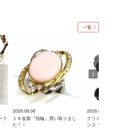
一覧
2026.08.08
2026.08.08
ーフ
１８金製『指輪』買い取りまし
クリスチャン・ディ
た！！
ンス・ノルマンディ