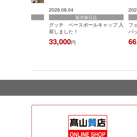
2026.08.07
202
販売春日店
販売古賀店
スボールキャップ 入
フェンディ ボックス ショルダー
【O
バッグ 8BT339
ス
ク
66,000
円
ピ
2,