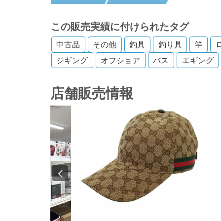
この販売実績に付けられたタグ
中古品
その他
釣具
釣り具
竿
ジギング
オフショア
バス
エギング
店舗販売情報