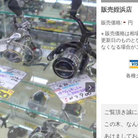
販売姪浜店
-
販売価格:
円
※ 販売価格は
更新日のものと
なくなる場合が
各種
ご覧頂き誠に
この木、なん
あけましてお