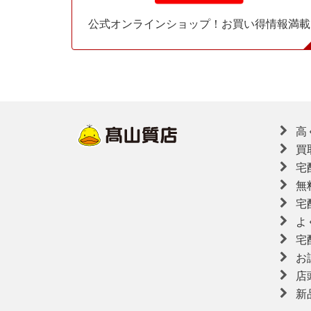
公式オンラインショップ！お買い得情報満載
高
買
宅
無
宅
よ
宅
お
店
新