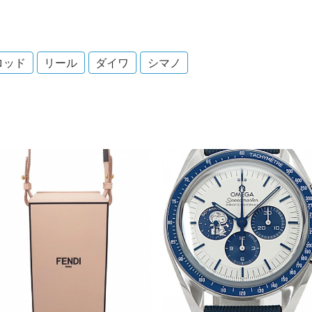
ロッド
リール
ダイワ
シマノ