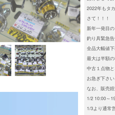
2022年も
さて！！！
新年一発目の
釣り具緊急告
全品大幅値下
最大は半額の
中古１点物と
お急ぎ下さい
なお、販売姪
1/2 10:00～1
1/3より通常