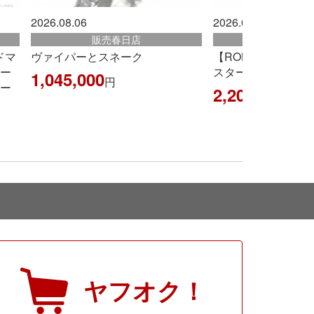
2026.08.06
2026.08.06
販売古賀店
販売古賀
【ROLEX】ロレックス 『GMTマ
【HERMES】エル
スター 赤×青ベゼル』
アッカドPM』G刻印 
2,200,000
1,892,000
円
円
ヤフオク！