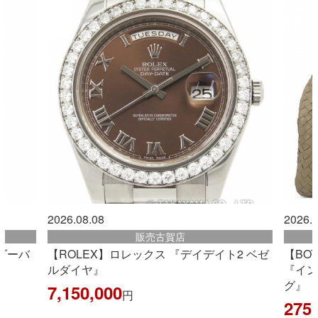
2026.08.08
2026.0
販売古賀店
ダーバ
【ROLEX】ロレックス 『デイデイト2 ベゼ
【BO
ルダイヤ』
『イン
グ』
7,150,000
円
275,