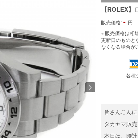
【ROLEX
-
販売価格:
円
※ 販売価格は
更新日のものと
なくなる場合が
各種
皆さんこんに
タカヤマ販売
本日は、時計