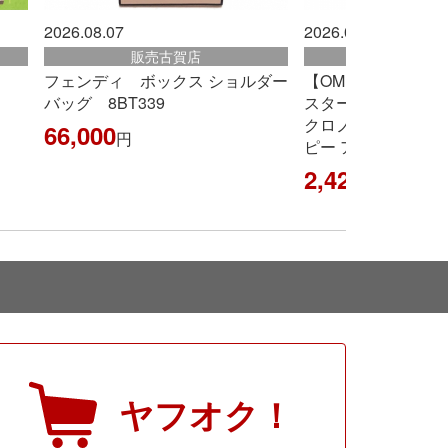
2026.08.07
2026.08.07
販売古賀店
販売古賀
フェンディ ボックス ショルダー
【OMEGA】オメガ
バッグ 8BT339
スター コーアクシ
クロノメーター シ
66,000
円
ピー アワード』
2,420,000
円
ヤフオク！