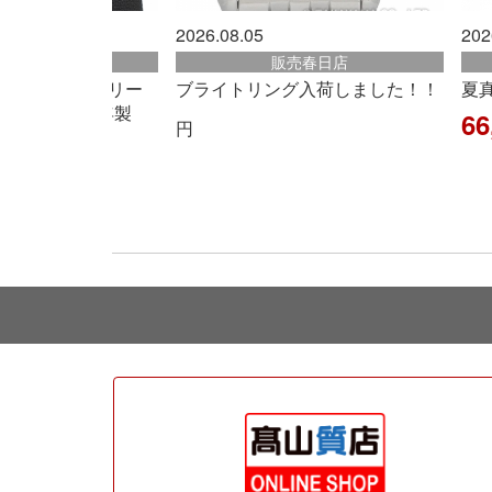
2026.08.05
202
販売古賀店
販売春日店
S】エルメス『ケリー
ブライトリング入荷しました！！
夏
G刻印 2026年製
66
円
0
円