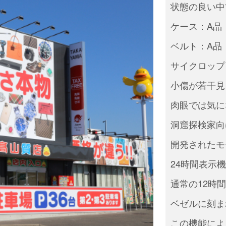
状態の良い中
ケース：A品
ベルト：A品
サイクロップ
小傷が若干見
肉眼では気に
洞窟探検家向
開発されたモ
24時間表示
通常の12時
ベゼルに刻ま
この機能によ