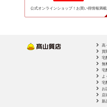
公式オンラインショップ！お買い得情報満載
高
買
宅
無
宅
よ
宅
お
店
新