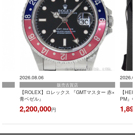
2026.08.06
2026.0
販売古賀店
【ROLEX】ロレックス 『GMTマスター 赤×
【HE
青ベゼル』
PM』G
2,200,000
1,89
円