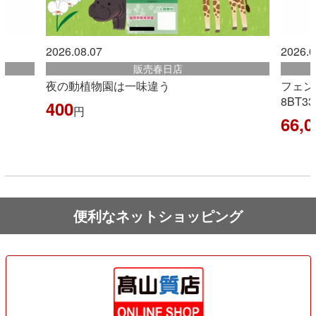
2026.08.07
販売春日店
販売古賀店
一味違う
フェンディ ボックス ショル
8BT339
66,000
円
便利なネットショッピング