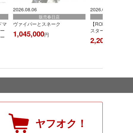
2026.08.06
2026.08.06
店
販売古賀店
ク
【ROLEX】ロレックス 『GMTマ
【HERM
スター 赤×青ベゼル』
アッカドPM
2,200,000
1,892,0
円
ヤフオク！