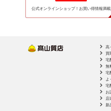
公式オンラインショップ！お買い得情報満載
高
買
宅
無
宅
よ
宅
お
店
新