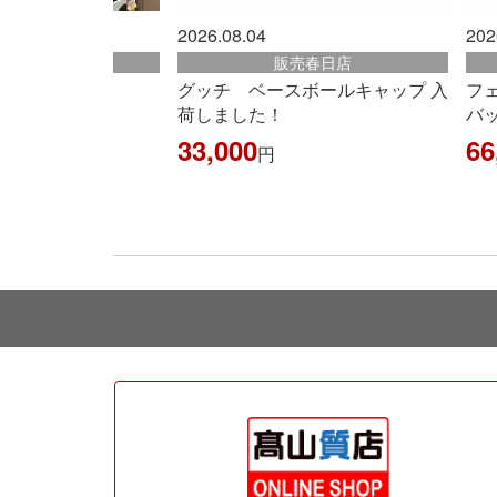
.08.04
2026.08.07
販売春日店
販売古賀店
チ ベースボールキャップ 入
フェンディ ボックス ショル
ました！
バッグ 8BT339
000
66,000
円
円