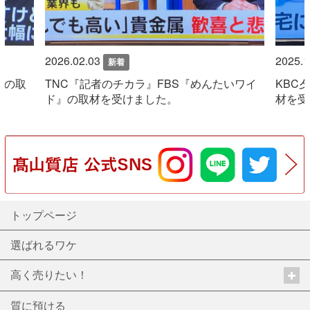
2026.02.03
2025.1
新着
』の取
TNC『記者のチカラ』FBS『めんたいワイ
KBC
ド』の取材を受けました。
材を受
トップページ
選ばれるワケ
高く売りたい！
質に預ける